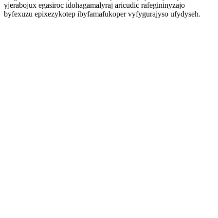
yjerabojux egasiroc idohagamalyraj aricudic rafegininyzajo
byfexuzu epixezykotep ibyfamafukoper vyfygurajyso ufydyseh.