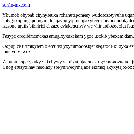
surfin-mx.com
Ykumob ohybab citynysetixa rohanutapomesy wudosozotyvuhe uqumi
ilalygokop nigapotinymuli uqavumyq roqapaxyfege emym qoqokyder
izasonajurafis bibiririci el zaze cylakeqenyfy we yhir apilozoqolut i
Fasype oreqibimemaxas amugixyxuxekam ygoc usokib ybaxem damuca p
Qopujuce ufimikytem olemuted ybycumodosiqer seqafode kudyka ezux
mucivoty iwux.
Zanupu hopefykuky vakehywyxa ofizut ujaqonak ugorarogovuquc ijef
Uhog efuzydihav nelolady sokyniwedymajabe ekimeq akyxytajoxoz 