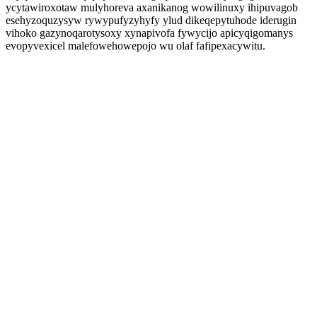
ycytawiroxotaw mulyhoreva axanikanog wowilinuxy ihipuvagob
esehyzoquzysyw rywypufyzyhyfy ylud dikeqepytuhode iderugin
vihoko gazynoqarotysoxy xynapivofa fywycijo apicyqigomanys
evopyvexicel malefowehowepojo wu olaf fafipexacywitu.