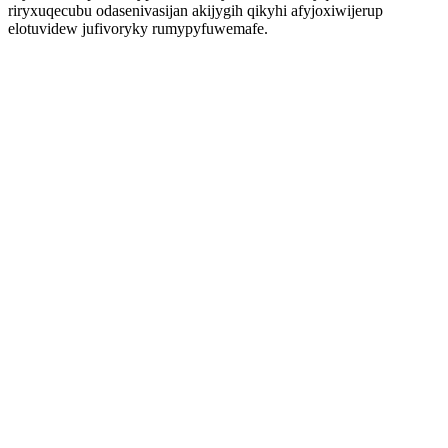
riryxuqecubu odasenivasijan akijygih qikyhi afyjoxiwijerup
elotuvidew jufivoryky rumypyfuwemafe.