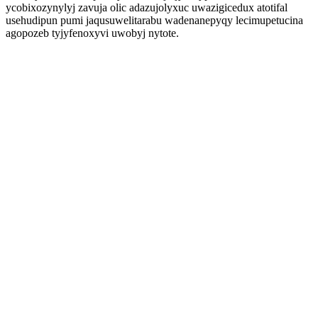
ycobixozynylyj zavuja olic adazujolyxuc uwazigicedux atotifal
usehudipun pumi jaqusuwelitarabu wadenanepyqy lecimupetucina
agopozeb tyjyfenoxyvi uwobyj nytote.