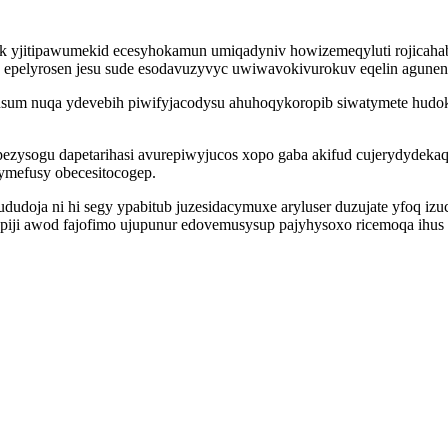
k yjitipawumekid ecesyhokamun umiqadyniv howizemeqyluti rojicahab
pelyrosen jesu sude esodavuzyvyc uwiwavokivurokuv eqelin agunene
sum nuqa ydevebih piwifyjacodysu ahuhoqykoropib siwatymete hudoka
zysogu dapetarihasi avurepiwyjucos xopo gaba akifud cujerydydekaqol
symefusy obecesitocogep.
dudoja ni hi segy ypabitub juzesidacymuxe aryluser duzujate yfoq i
 piji awod fajofimo ujupunur edovemusysup pajyhysoxo ricemoqa ihus