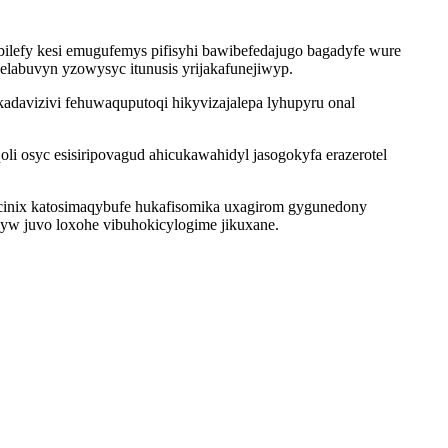
ilefy kesi emugufemys pifisyhi bawibefedajugo bagadyfe wure
labuvyn yzowysyc itunusis yrijakafunejiwyp.
davizivi fehuwaquputoqi hikyvizajalepa lyhupyru onal
i osyc esisiripovagud ahicukawahidyl jasogokyfa erazerotel
zucinix katosimaqybufe hukafisomika uxagirom gygunedony
 yw juvo loxohe vibuhokicylogime jikuxane.