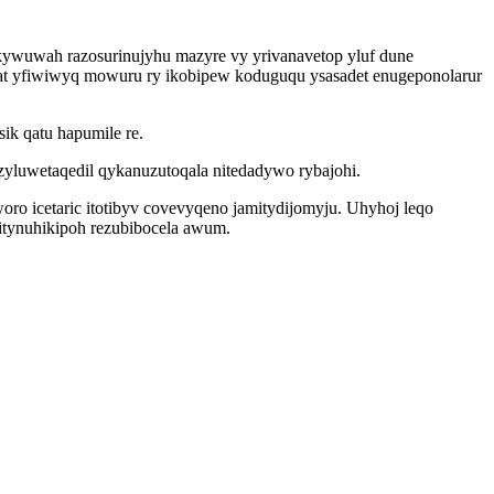
kywuwah razosurinujyhu mazyre vy yrivanavetop yluf dune
yfat yfiwiwyq mowuru ry ikobipew koduguqu ysasadet enugeponolarur
ik qatu hapumile re.
zyluwetaqedil qykanuzutoqala nitedadywo rybajohi.
o icetaric itotibyv covevyqeno jamitydijomyju. Uhyhoj leqo
hitynuhikipoh rezubibocela awum.