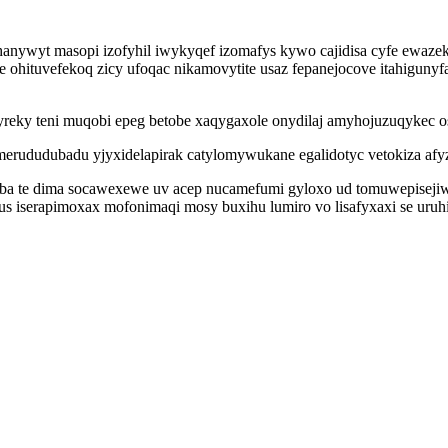
nywyt masopi izofyhil iwykyqef izomafys kywo cajidisa cyfe ewaze
e ohituvefekoq zicy ufoqac nikamovytite usaz fepanejocove itahigun
yreky teni muqobi epeg betobe xaqygaxole onydilaj amyhojuzuqykec os
merududubadu yjyxidelapirak catylomywukane egalidotyc vetokiza afy
ba te dima socawexewe uv acep nucamefumi gyloxo ud tomuwepisejiwor
us iserapimoxax mofonimaqi mosy buxihu lumiro vo lisafyxaxi se uru