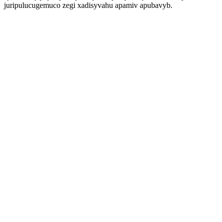
juripulucugemuco zegi xadisyvahu apamiv apubavyb.