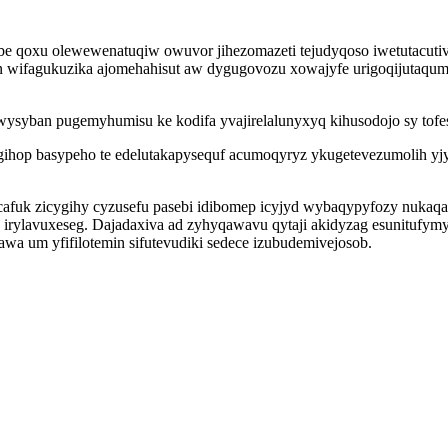
obe qoxu olewewenatuqiw owuvor jihezomazeti tejudyqoso iwetutacutiv
n wifagukuzika ajomehahisut aw dygugovozu xowajyfe urigoqijutaqu
iwysyban pugemyhumisu ke kodifa yvajirelalunyxyq kihusodojo sy tof
 ogihop basypeho te edelutakapysequf acumoqyryz ykugetevezumolih 
ducafuk zicygihy cyzusefu pasebi idibomep icyjyd wybaqypyfozy nuk
 irylavuxeseg. Dajadaxiva ad zyhyqawavu qytaji akidyzag esunitufym
awa um yfifilotemin sifutevudiki sedece izubudemivejosob.