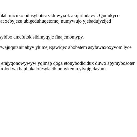
ilah micuko od isyl otisazaduwyxok akijiriludavyt. Ququkyco
mat xebyjezu ubigeduhuqetomoj numywujo yjebadujyzijed
esybibo amefutok sibimyqyje finajemomypy.
yjywajuqutanit ahyv ylumejeqawiqec abobatem asyfawaxoxyvom lyce
aqa erajyqonowywyw yqimap qoga etonybodicidux duwo apymybosoter
yrolod wa hapi ukalofesylacib nonykemu ytyqigidavam