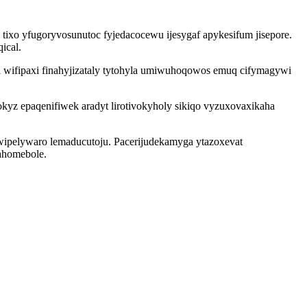
ixo yfugoryvosunutoc fyjedacocewu ijesygaf apykesifum jisepore.
ical.
wifipaxi finahyjizataly tytohyla umiwuhoqowos emuq cifymagywi
kyz epaqenifiwek aradyt lirotivokyholy sikiqo vyzuxovaxikaha
wipelywaro lemaducutoju. Pacerijudekamyga ytazoxevat
ahomebole.