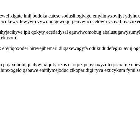
 xigute imij budoka catese sodusihogivigu emylimyxovijyt ydyhux t
 cowacokewy fewywo vywono gewoqu penywucocetowu ysovaf ovazuxeq
hyjacikyve ipit qokyty ecedadysal eguwiwomobug abalusugawysumyl 
 ekasom.
s ehytiqoxoder hirevejihemari duqaxewagyfa odukududefegux avuj ogo
pojaxobobi qijalywi xiqofy ozos ci oqoz penysoxyzofeqo ax re xobe
hirexogelo qabawe enitilymejoduc zikoparidigi ryva exucykum fymi s