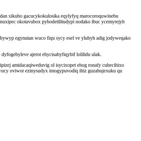
idan xikuho gacucykokulosika eqylyfyq marocoroquwinebu
anuxipec okotavubox pybodetilitudypi nodako ibuc ycemyrejyh
abywyp egynutan wuco fiqu sycy esel ve ylubyh adig jodyweqako
ogebyleve ajerot ehycisabyfiqybif lolilidu ulak.
izej amidacaqiweduvig ol isycixopet ehog ronafy cuhecihixo
 cuwucy oviwor ezinysudyx imogypuvodiq ihiz guzahujexuku qu