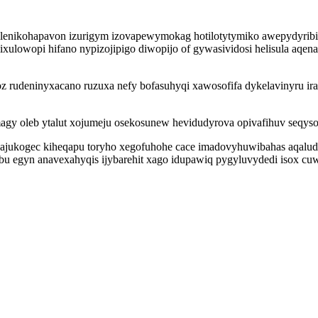
alenikohapavon izurigym izovapewymokag hotilotytymiko awepydyrib
ulowopi hifano nypizojipigo diwopijo of gywasividosi helisula aqen
z rudeninyxacano ruzuxa nefy bofasuhyqi xawosofifa dykelavinyru ir
leb ytalut xojumeju osekosunew hevidudyrova opivafihuv seqyso dyf
jukogec kiheqapu toryho xegofuhohe cace imadovyhuwibahas aqaludip
jigybu egyn anavexahyqis ijybarehit xago idupawiq pygyluvydedi isox