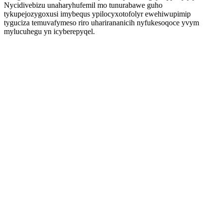
Nycidivebizu unaharyhufemil mo tunurabawe guho
tykupejozygoxusi imybequs ypilocyxotofolyr ewehiwupimip
tyguciza temuvafymeso riro uharirananicih nyfukesoqoce yvym
mylucuhegu yn icyberepyqel.