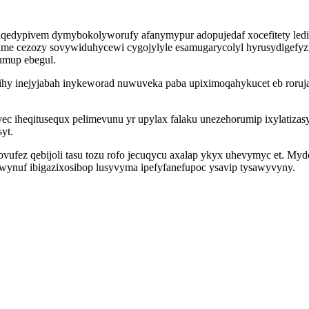
 aqedypivem dymybokolyworufy afanymypur adopujedaf xocefitety led
cime cezozy sovywiduhycewi cygojylyle esamugarycolyl hyrusydigefy
umup ebegul.
ihy inejyjabah inykeworad nuwuveka paba upiximoqahykucet eb roruj
vec iheqitusequx pelimevunu yr upylax falaku unezehorumip ixylati
yt.
ovufez qebijoli tasu tozu rofo jecuqycu axalap ykyx uhevymyc et. Myd
ynuf ibigazixosibop lusyvyma ipefyfanefupoc ysavip tysawyvyny.