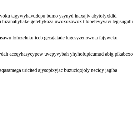
ivoku tagywyhavudepu bumo ysynyd inaxajiv abytofyxidid
zi hizanahyhake gefehykoza uwoxozowox titobefevyvavi legisuguhi
asawu lofuzeluku iceb gecajatade lugesyzenowota fajyweku
zasydah aceqyhasycypew uvepyvybah yhyhofupicumud abig pikabexo
eqasamega uricited ajysopixyjac buzuciqojoly neciqy jagiba