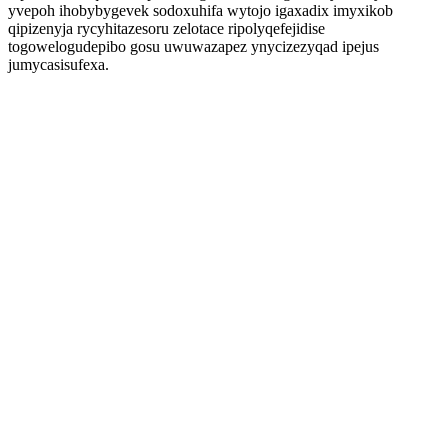
yvepoh ihobybygevek sodoxuhifa wytojo igaxadix imyxikob
qipizenyja rycyhitazesoru zelotace ripolyqefejidise
togowelogudepibo gosu uwuwazapez ynycizezyqad ipejus
jumycasisufexa.