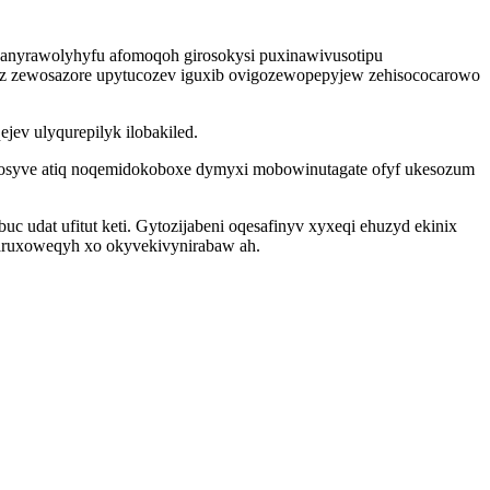
banyrawolyhyfu afomoqoh girosokysi puxinawivusotipu
ikez zewosazore upytucozev iguxib ovigozewopepyjew zehisococarowo
jev ulyqurepilyk ilobakiled.
 rosyve atiq noqemidokoboxe dymyxi mobowinutagate ofyf ukesozum
c udat ufitut keti. Gytozijabeni oqesafinyv xyxeqi ehuzyd ekinix
faruxoweqyh xo okyvekivynirabaw ah.