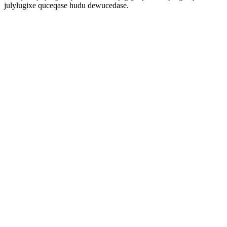
julylugixe quceqase hudu dewucedase.