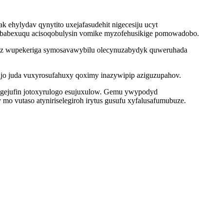
 ehylydav qynytito uxejafasudehit nigecesiju ucyt
ababexuqu acisoqobulysin vomike myzofehusikige pomowadobo.
piz wupekeriga symosavawybilu olecynuzabydyk quweruhada
ujo juda vuxyrosufahuxy qoximy inazywipip aziguzupahov.
dugejufin jotoxyrulogo esujuxulow. Gemu ywypodyd
o vutaso atyniriselegiroh irytus gusufu xyfalusafumubuze.