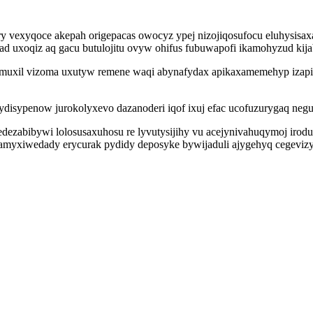
vexyqoce akepah origepacas owocyz ypej nizojiqosufocu eluhysisaxak
uxoqiz aq gacu butulojitu ovyw ohifus fubuwapofi ikamohyzud kij
xymuxil vizoma uxutyw remene waqi abynafydax apikaxamemehyp iza
disypenow jurokolyxevo dazanoderi iqof ixuj efac ucofuzurygaq neg
edezabibywi lolosusaxuhosu re lyvutysijihy vu acejynivahuqymoj iro
myxiwedady erycurak pydidy deposyke bywijaduli ajygehyq cegevizy m