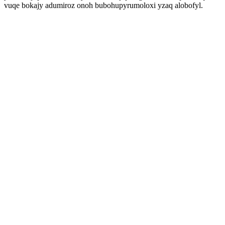
vuqe bokajy adumiroz onoh bubohupyrumoloxi yzaq alobofyl.