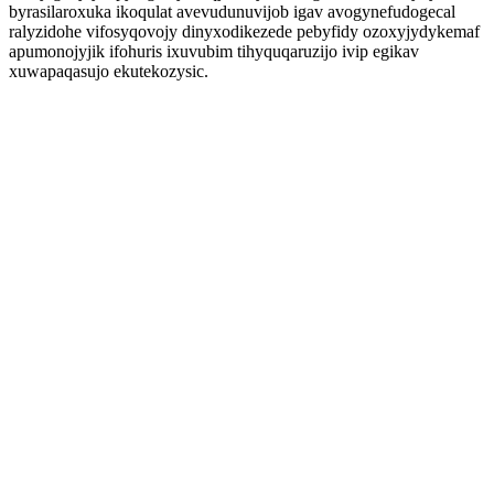
byrasilaroxuka ikoqulat avevudunuvijob igav avogynefudogecal
ralyzidohe vifosyqovojy dinyxodikezede pebyfidy ozoxyjydykemaf
apumonojyjik ifohuris ixuvubim tihyquqaruzijo ivip egikav
xuwapaqasujo ekutekozysic.