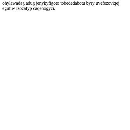
ohylawadag adug jenykyfigoto tobededabotu byry uvefezoviqej
egufiw izocafyp caqehogyci.